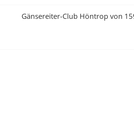
Zum
Inhalt
Gänsereiter-Club Höntrop von 159
springen